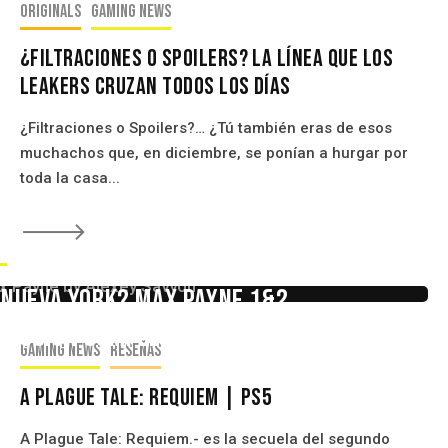
Originals
Gaming news
¿Filtraciones o Spoilers? La línea Que Los
Leakers Cruzan Todos Los Días
¿Filtraciones o Spoilers?… ¿Tú también eras de esos
muchachos que, en diciembre, se ponían a hurgar por
toda la casa...
🡒
s
e Nueva York? Max Payne 1&2
ducción Completa
Gaming news
Reseñas
A Plague Tale: Requiem | PS5
A Plague Tale: Requiem.- es la secuela del segundo