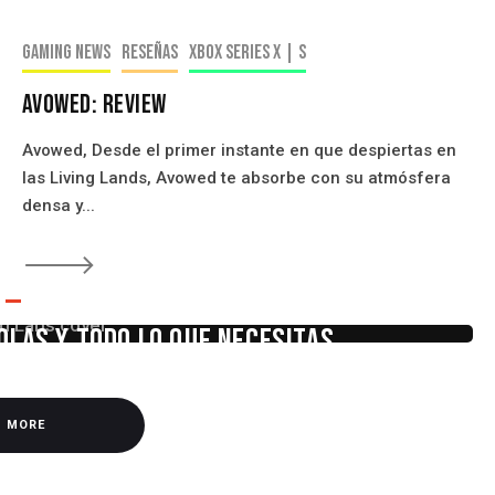
Gaming news
Reseñas
Xbox Series X | S
Avowed: Review
Avowed, Desde el primer instante en que despiertas en
las Living Lands, Avowed te absorbe con su atmósfera
densa y...
🡒
PC
olas y Todo Lo Que Necesitas
D MORE