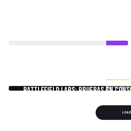
9
Gaming news
Battlefield Labs: Pruebas en Cons
Saber
LOA