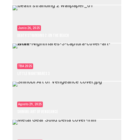
Junio 26, 2025
Death Stranding 2: On the Beach
TBA 2025
Little Nightmares 3
Agosto 29, 2025
Shinobi: Art of Vengeance