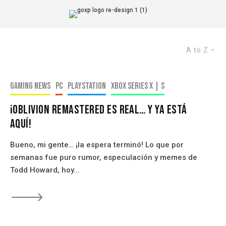
A to Z
Gaming news
PC
PlayStation
Xbox Series X | S
¡Oblivion Remastered Es Real… y Ya Está
Aquí!
Bueno, mi gente… ¡la espera terminó! Lo que por
semanas fue puro rumor, especulación y memes de
Todd Howard, hoy...
🡒