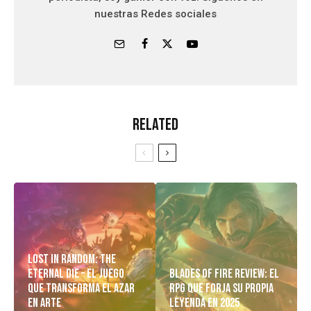
nuestras Redes sociales
Related
Lost in Random: The
Eternal Die – El Juego
Blades of Fire Review: El
Que Transforma el Azar
RPG Que Forja Su Propia
en Arte
Leyenda en 2025