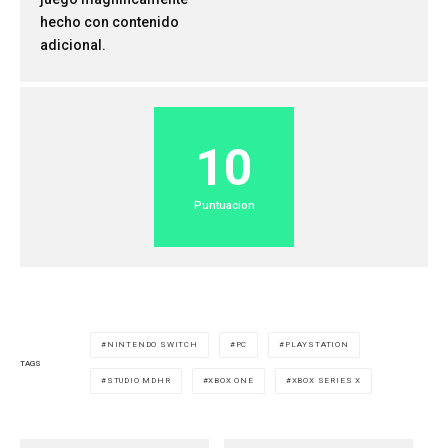
hecho con contenido
adicional.
10
Puntuacion
NINTENDO SWITCH
PC
PLAYSTATION
TAGS
STUDIO MDHR
XBOX ONE
XBOX SERIES X