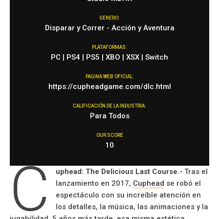
GENERO:
Disparar y Correr - Acción y Aventura
PLATAFORMAS:
PC | PS4 | PS5 | XBO | XSX | Switch
PAGINA WEB OFICIAL:
https://cupheadgame.com/dlc.html
CALIFICACIÓN DE LA INDUSTRIA:
Para Todos
OUR SCORE
10
C
uphead: The Delicious Last Course.-
Tras el
lanzamiento en 2017,
Cuphead
se robó el
espectáculo con su increíble atención en
los detalles, la música, las animaciones y la
jugabilidad. 5 años más tarde, esa misma estética