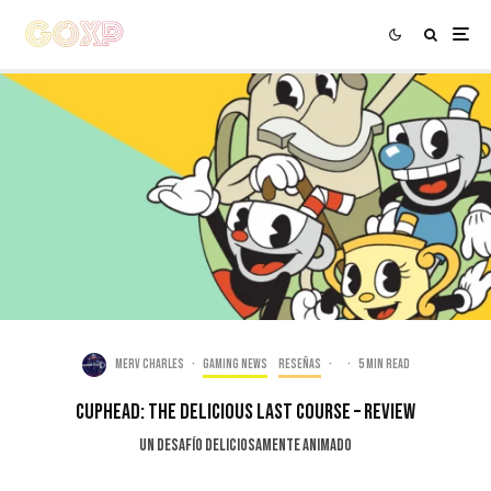
Merv Charles
·
Gaming news
Reseñas
·
·
5 min read
Cuphead: The Delicious Last Course – Review
Un desafío deliciosamente animado