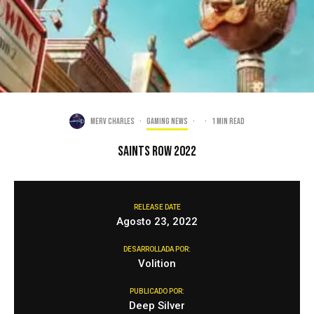
Merv Charles
·
Gaming news
·
·
1 min read
Saints Row 2022
RELEASE DATE
Agosto 23, 2022
DESARROLLADA POR:
Volition
PUBLICADO POR:
Deep Silver