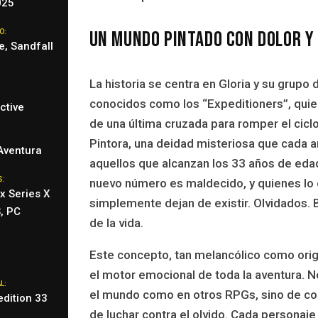
025
Un mundo pintado con dolor y
O:
e, Sandfall
La historia se centra en Gloria y su grupo 
conocidos como los “Expeditioners”, qui
ctive
de una última cruzada para romper el cicl
Pintora, una deidad misteriosa que cada a
Aventura
aquellos que alcanzan los 33 años de eda
S:
nuevo número es maldecido, y quienes lo
x Series X
simplemente dejan de existir. Olvidados. 
, PC
de la vida.
Este concepto, tan melancólico como origi
el motor emocional de toda la aventura. No
L:
el mundo como en otros RPGs, sino de co
edition 33
de luchar contra el olvido. Cada personaje