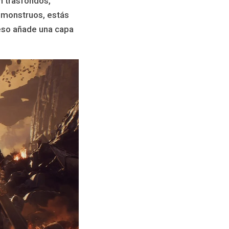
n trasfondos,
 monstruos, estás
eso añade una capa