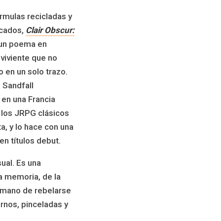
órmulas recicladas y
lcados,
Clair Obscur:
un poema en
viviente que no
lo en un solo trazo.
 Sandfall
 en una Francia
e los JRPG clásicos
a, y lo hace con una
n títulos debut.
sual. Es una
la memoria, de la
humano de rebelarse
urnos, pinceladas y