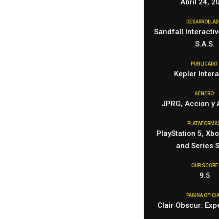
Abril 24, 2
DESARROLLAD
Sandfall Interactiv
S.A.S.
PUBLICADO:
Kepler Intera
GENERO:
JPRG, Accion y 
PLATAFORMA
PlayStation 5, Xbo
and Series S
OUR SCORE
9.5
PAGINA OFICIA
Clair Obscur: Exp