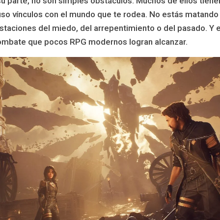
u parte, no son simples obstáculos. Muchos de ellos tiene
uso vínculos con el mundo que te rodea. No estás matando
taciones del miedo, del arrepentimiento o del pasado. Y 
ombate que pocos RPG modernos logran alcanzar.