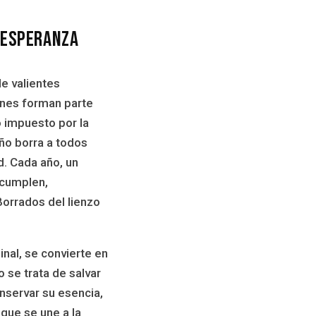
 esperanza
de valientes
enes forman parte
o impuesto por la
ño borra a todos
d. Cada año, un
 cumplen,
Borrados del lienzo
nal, se convierte en
 se trata de salvar
nservar su esencia,
 que se une a la