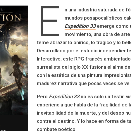
E
n una industria saturada de f
mundos posapocalípticos ca
Expedition 33
emerge como 
movimiento, una obra de arte 
teme abrazar lo onírico, lo trágico y lo bel
Desarrollado por el estudio independiente
Interactive, este RPG francés ambientado
surrealista del siglo XX fusiona el alma d
con la estética de una pintura impresionist
madurez narrativa que pocas veces se ve e
Pero
Expedition 33
no es solo un festín vi
experiencia que habla de la fragilidad de 
inevitabilidad de la muerte, y del deseo 
contra el destino. Y lo hace en forma de t
E
combate poético.