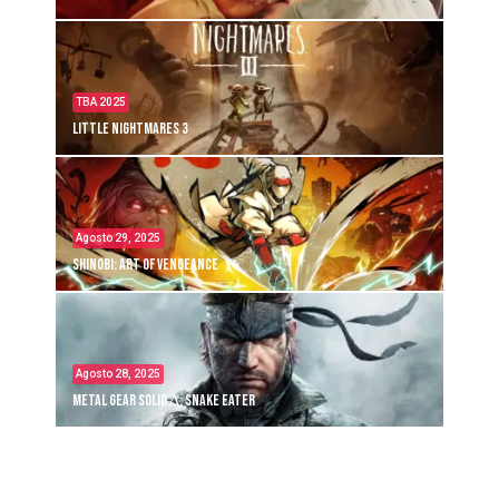
TBA 2025
Little Nightmares 3
Agosto 29, 2025
Shinobi: Art of Vengeance
Agosto 28, 2025
Metal Gear Solid Δ: Snake Eater