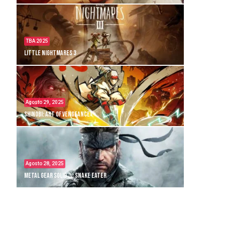
TBA 2025
Little Nightmares 3
Agosto 29, 2025
Shinobi: Art of Vengeance
Agosto 28, 2025
Metal Gear Solid Δ: Snake Eater