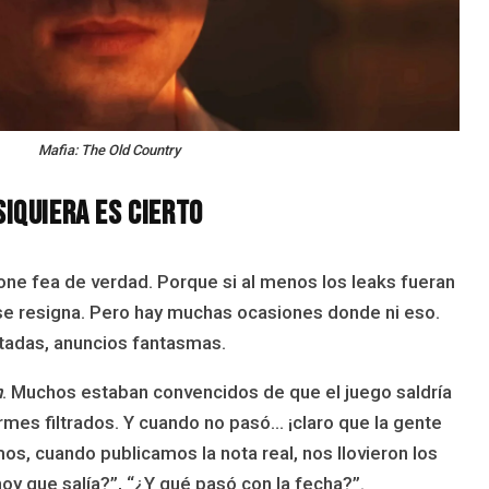
Mafia: The Old Country
siquiera es cierto
one fea de verdad. Porque si al menos los leaks fueran
 se resigna. Pero hay muchas ocasiones donde ni eso.
ntadas, anuncios fantasmas.
n
. Muchos estaban convencidos de que el juego saldría
ormes filtrados. Y cuando no pasó… ¡claro que la gente
s, cuando publicamos la nota real, nos llovieron los
oy que salía?”, “¿Y qué pasó con la fecha?”.