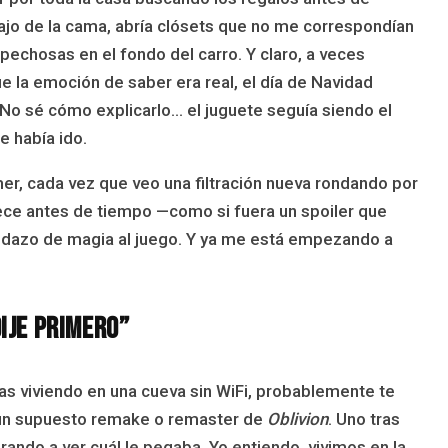
ajo de la cama, abría clósets que no me correspondían
pechosas en el fondo del carro. Y claro, a veces
e la emoción de saber era real, el día de Navidad
. No sé cómo explicarlo… el juguete seguía siendo el
e había ido.
r, cada vez que veo una filtración nueva rondando por
rece antes de tiempo —como si fuera un spoiler que
pedazo de magia al juego. Y ya me está empezando a
dije primero”
bas viviendo en una cueva sin WiFi, probablemente te
un supuesto remake o remaster de
Oblivion
. Uno tras
irando a ver cuál le pegaba. Yo entiendo, vivimos en la