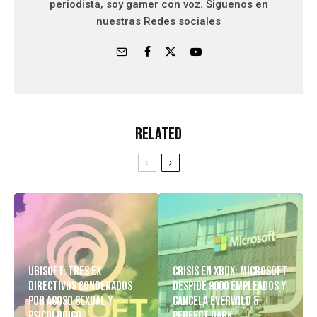
periodista, soy gamer con voz. Siguenos en
nuestras Redes sociales
Related
Ubisoft: Tres Ex
Crisis en Xbox: Microsoft
Directivos Condenados
despide 9000 empleados y
Por Acoso Sexual y
cancela Everwild &
Psicológico
Perfect Dark