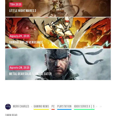
TBA 2025
Little Nightmares 3
Agosto 29, 2025
Shinobi: Art of Vengeance
Agosto 28, 2025
Metal Gear Solid Δ: Snake Eater
Merv Charles
·
Gaming news
PC
PlayStation
Xbox Series X | S
·
·
3 min read