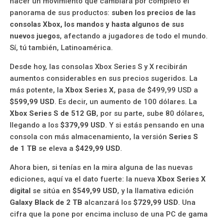
hacer un movimiento que cambiará por completo el
panorama de sus productos:
suben los precios de las
consolas Xbox, los mandos y hasta algunos de sus
nuevos juegos
, afectando a jugadores de todo el mundo.
Sí, tú también, Latinoamérica.
Desde hoy, las consolas Xbox Series S y X recibirán
aumentos considerables en sus precios sugeridos. La
más potente, la
Xbox Series X
, pasa de $499,99 USD a
$599,99 USD
. Es decir, un aumento de 100 dólares. La
Xbox Series S de 512 GB
, por su parte, sube 80 dólares,
llegando a los
$379,99 USD
. Y si estás pensando en una
consola con más almacenamiento, la versión
Series S
de 1 TB
se eleva a
$429,99 USD
.
Ahora bien, si tenías en la mira alguna de las nuevas
ediciones, aquí va el dato fuerte: la nueva
Xbox Series X
digital
se sitúa en
$549,99 USD
, y la llamativa edición
Galaxy Black de 2 TB
alcanzará los
$729,99 USD
. Una
cifra que la pone por encima incluso de una PC de gama