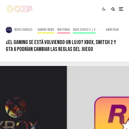
Merv Charles
·
Gaming news
Nintendo
Xbox Series X | S
·
·
4 min read
¿El Gaming Se Está Volviendo Un Lujo? Xbox, Switch 2 y
GTA 6 Podrían Cambiar Las Reglas Del Juego