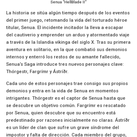
Senua “HellBlade II”
La historia se sitúa algún tiempo después de los eventos
del primer juego, retomando la vida del torturado héroe
titular, Senua. El incidente incitador la lleva a escapar
del cautiverio y emprender un arduo y atormentado viaje
a través de la Islandia vikinga del siglo X. Tras su primera
aventura en solitario, en la que combatió sus demonios
internos y enterró los restos de su amante fallecido,
Senua’s Saga introduce tres nuevos personajes clave:
Thórgestr, Fargrímr y Ástríðr.
Cada uno de estos personajes trae consigo sus propios
demonios y entra en la vida de Senua en momentos
intrigantes. Thórgestr es el captor de Senua hasta que
se descubre un objetivo común. Fargrímr es rescatado
por Senua, quien descubre que su encuentro está
predestinado por razones inicialmente no claras. Ástríðr
es un líder de clan que sufre un grave síndrome del
impostor y falta de dirección. Cada miembro del grupo,