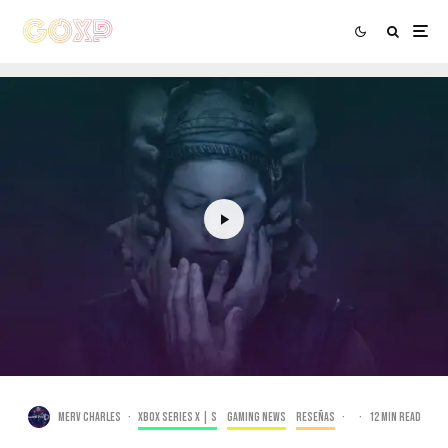
Merv Charles
·
Xbox Series X | S
Gaming news
Reseñas
·
·
12 min read