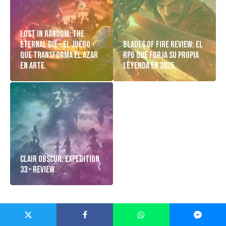
Lost in Random: The
Eternal Die – El Juego
Blades of Fire Review: El
Que Transforma el Azar
RPG Que Forja Su Propia
en Arte
Leyenda en 2025
Clair Obscur: Expedition
33 – Review