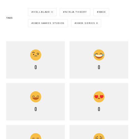
HELLBLADE II
NINJA THEORY
XBOX
TAGS
XBOX GAMES STUDIOS
XBOX SERIES X
0
0
0
0