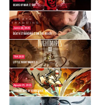
Gears of War: E-Day
Junio 26, 2025
Death Stranding 2: On the Beach
TBA 2025
Little Nightmares 3
Agosto 29, 2025
Shinobi: Art of Vengeance