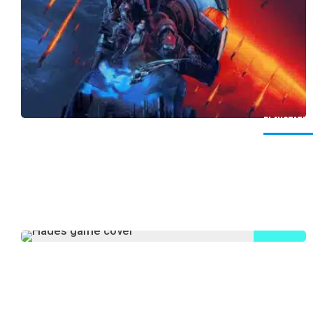
PlayStatio
PS5 Supera Los 10 Millon
0