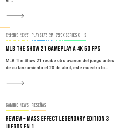
el...
🡒
señas
Gaming news
PlayStation
Xbox Series X | S
Elite De Sony – Review
MLB The Show 21 Gameplay a 4K 60 FPS
MLB The Show 21 recibe otro avance del juego antes
de su lanzamiento el 20 de abril, este muestra lo...
🡒
Gaming news
Reseñas
Review – Mass Effect Legendary Edition 3
Juegos En 1