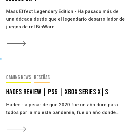
Mass Effect Legendary Edition.- Ha pasado más de
una década desde que el legendario desarrollador de
juegos de rol BioWare...
🡒
n
es De Ventas Mundial
Gaming news
Reseñas
Hades Review | PS5 | Xbox Series X|S
Hades.- a pesar de que 2020 fue un año duro para
todos por la molesta pandemia, fue un año donde...
🡒