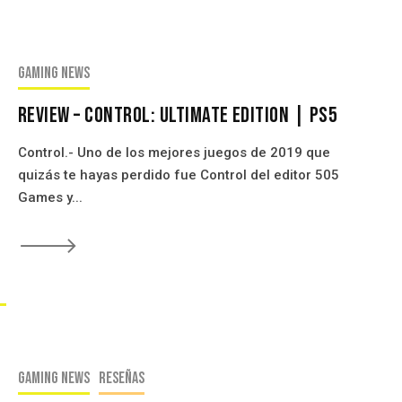
Gaming news
Review – Control: Ultimate Edition | PS5
Control.- Uno de los mejores juegos de 2019 que
quizás te hayas perdido fue Control del editor 505
Games y...
🡒
s
 de PS5 debido al SSD Segun SE
Gaming news
Reseñas