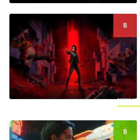
8
Gaming new
Final Fantasy 7 Rebirth es exclusivo
8