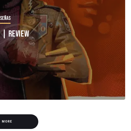
señas
5 | Review
D MORE