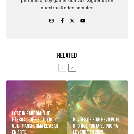
periodista, soy gamer con voz. Siguenos en
nuestras Redes sociales
Related
Lost in Random: The
Eternal Die – El Juego
Blades of Fire Review: El
Que Transforma el Azar
RPG Que Forja Su Propia
en Arte
Leyenda en 2025