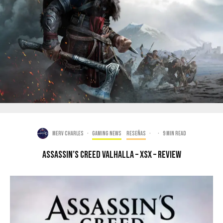
Merv Charles
·
Gaming news
Reseñas
·
·
9 min read
Assassin’s Creed Valhalla – XSX – Review