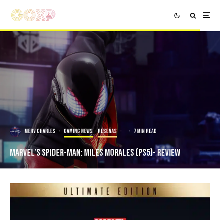
Merv Charles
·
Gaming news
Reseñas
·
·
7 min read
Marvel’s Spider-Man: Miles Morales (PS5)- Review