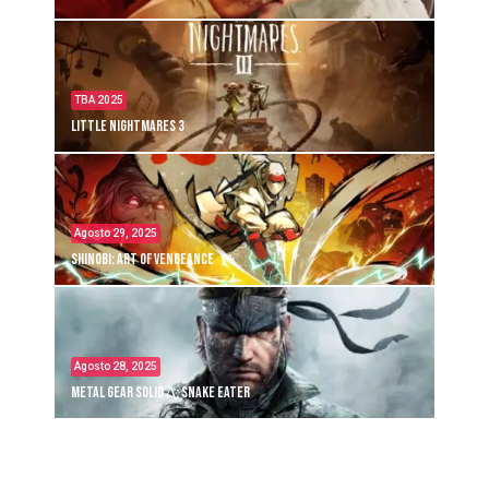
TBA 2025
Little Nightmares 3
Agosto 29, 2025
Shinobi: Art of Vengeance
Agosto 28, 2025
Metal Gear Solid Δ: Snake Eater