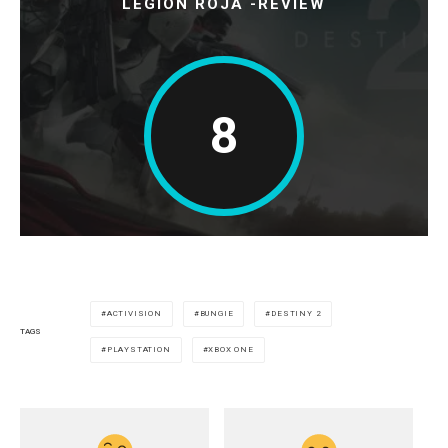
LEGION ROJA -REVIEW
8
ACTIVISION
BUNGIE
DESTINY 2
TAGS
PLAYSTATION
XBOX ONE