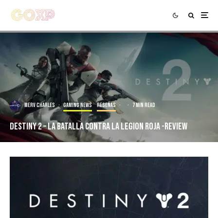
Merv Charles
·
Gaming news
Reseñas
·
·
7 min read
Destiny 2 – La Batalla Contra La Legion Roja -Review