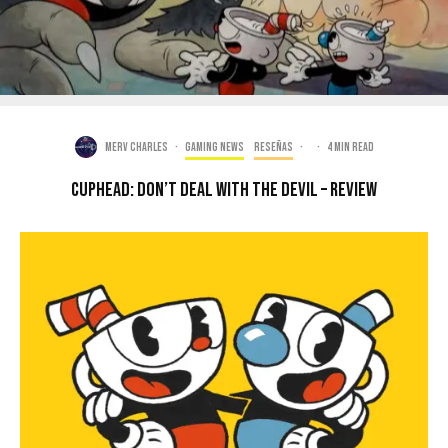
Merv Charles
·
Gaming news
Reseñas
·
·
4 min read
Cuphead: Don’t Deal With the Devil – Review