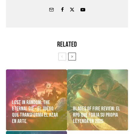
Related
Lost in Random: The
Eternal Die – El Juego
Blades of Fire Review: El
Que Transforma el Azar
RPG Que Forja Su Propia
en Arte
Leyenda en 2025