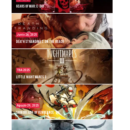
Gears of War: E-Day
Junio 26, 2025
Death Stranding 2: On the Beach
TBA 2025
Little Nightmares 3
Agosto 29, 2025
Shinobi: Art of Vengeance