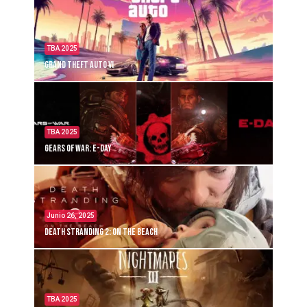
TBA 2025
Grand Theft Auto VI
TBA 2025
Gears of War: E-Day
Junio 26, 2025
Death Stranding 2: On the Beach
TBA 2025