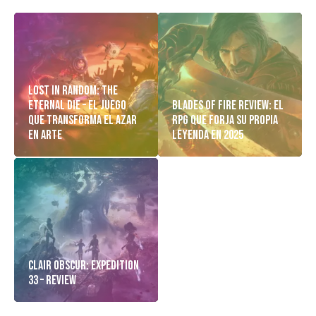
Lost in Random: The
Eternal Die – El Juego
Blades of Fire Review: El
Que Transforma el Azar
RPG Que Forja Su Propia
en Arte
Leyenda en 2025
Clair Obscur: Expedition
33 – Review