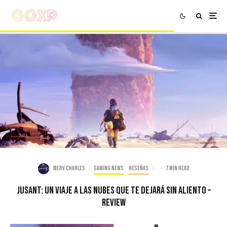
Merv Charles
·
Gaming news
Reseñas
·
·
7 min read
Jusant: Un Viaje A Las Nubes Que Te Dejará Sin Aliento –
Review