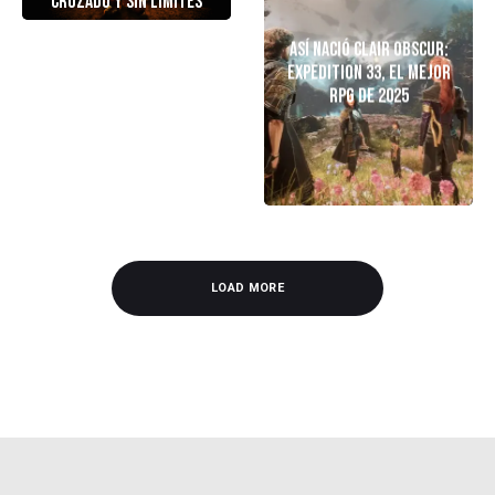
cruzado y sin límites
Así Nació Clair Obscur:
Expedition 33, El mejor
RPG de 2025
LOAD MORE