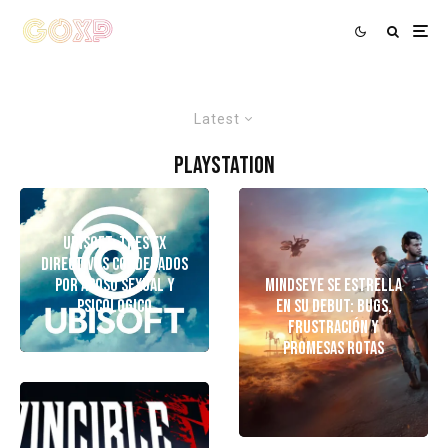
Latest
PlayStation
Ubisoft: Tres Ex
Directivos Condenados
Por Acoso Sexual y
MindsEye se estrella
Psicológico
en su debut: bugs,
frustración y
promesas rotas