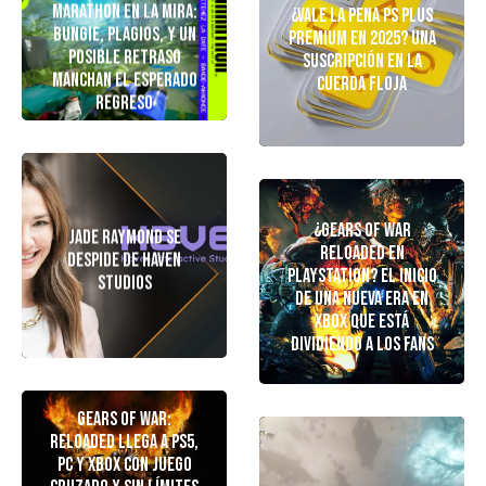
Marathon En La Mira:
¿Vale la pena PS Plus
Bungie, Plagios, y Un
Premium en 2025? Una
Posible Retraso
Suscripción En La
Manchan El Esperado
Cuerda Floja
Regreso
¿Gears of War
Jade Raymond Se
Reloaded en
Despide De Haven
PlayStation? El inicio
Studios
de una nueva era en
Xbox que está
dividiendo a los fans
Gears of War:
Reloaded llega a PS5,
PC y Xbox con juego