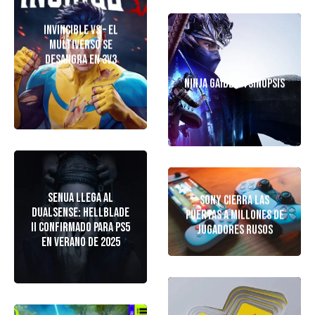
Invincible VS – El
Multiverso Se
Desangra en 3v3
Ninja Gaiden 4 Sinopsis
Senua llega al
Sony Cierra Las
DualSense: Hellblade
Puertas a Millones De
II confirmado para PS5
Jugadores Rusos
en verano de 2025