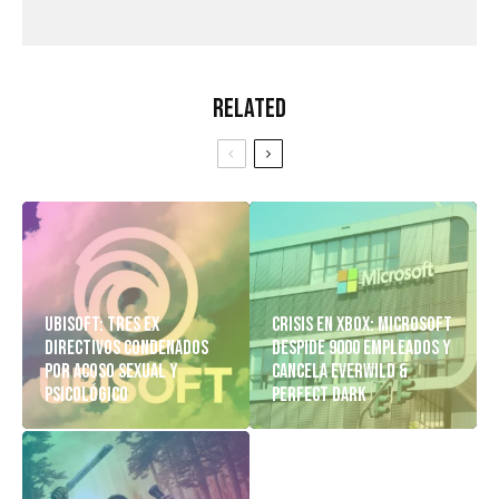
Related
Ubisoft: Tres Ex
Crisis en Xbox: Microsoft
Directivos Condenados
despide 9000 empleados y
Por Acoso Sexual y
cancela Everwild &
Psicológico
Perfect Dark