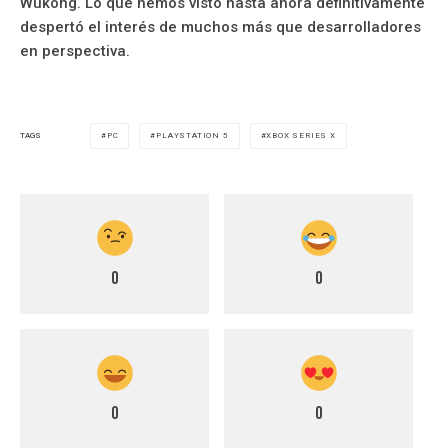
Wukong. Lo que hemos visto hasta ahora definitivamente
despertó el interés de muchos más que desarrolladores
en perspectiva.
PC
PLAYSTATION 5
XBOX SERIES X
TAGS
0
0
0
0