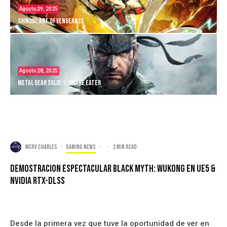
Agosto 29, 2025
Shinobi: Art of Vengeance
Agosto 28, 2025
Metal Gear Solid Δ: Snake Eater
Merv Charles
·
Gaming news
·
·
2 min read
Demostracion Espectacular Black Myth: Wukong En UE5 &
Nvidia RTX-DLSS
Desde la primera vez que tuve la oportunidad de ver en