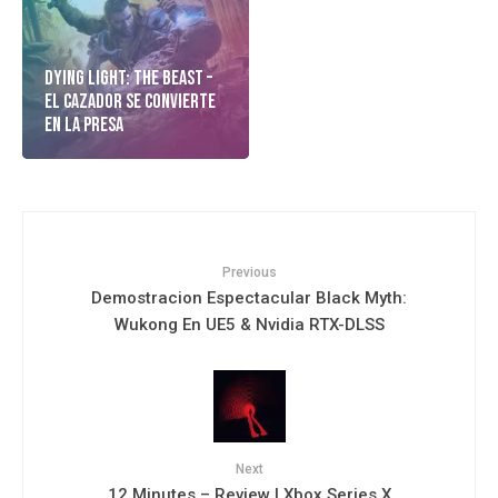
Dying Light: The Beast –
El cazador Se Convierte
En La Presa
Previous
Demostracion Espectacular Black Myth:
Wukong En UE5 & Nvidia RTX-DLSS
Next
12 Minutes – Review | Xbox Series X