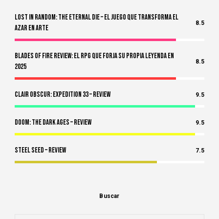
Lost in Random: The Eternal Die – El Juego Que Transforma el
8.5
Azar en Arte
Blades of Fire Review: El RPG Que Forja Su Propia Leyenda en
8.5
2025
Clair Obscur: Expedition 33 – Review
9.5
Doom: The Dark Ages – Review
9.5
Steel Seed – Review
7.5
Buscar