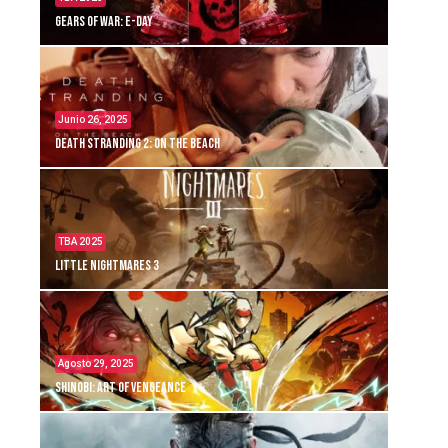
Gears of War: E-Day
Junio 26, 2025
Death Stranding 2: On the Beach
TBA 2025
Little Nightmares 3
Agosto 29, 2025
Shinobi: Art of Vengeance