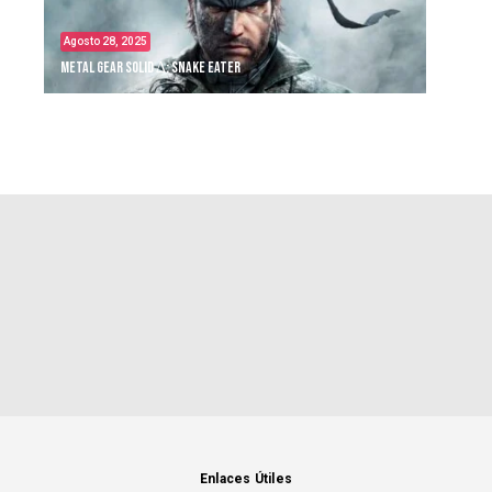
Agosto 28, 2025
Metal Gear Solid Δ: Snake Eater
Enlaces Útiles