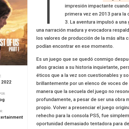
T
impresión impactante cuando
primera vez en 2013 para la 
3. La aventura impulsó a una
una narración madura y evocadora respal
los valores de producción de la más alta c
podían encontrar en ese momento.
Es un juego que se quedó conmigo despu
años gracias a su historia inquietante, pe
éticos que a la vez son cuestionables y s
E
, 2022
brillantemente por un elenco de voces de 
manera que la secuela del juego no reson
POR:
profundamente, a pesar de ser una obra 
og
propio. Volver a presenciar el juego origi
R:
rehecho para la consola PS5, fue simple
tertainment
oportunidad demasiado tentadora para dej