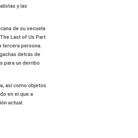
listas y las
rcana de su secuela
The Last of Us Part
n tercera persona.
 agachas detrás de
s para un derribo
da, así como objetos
do en el que a
ón actual.