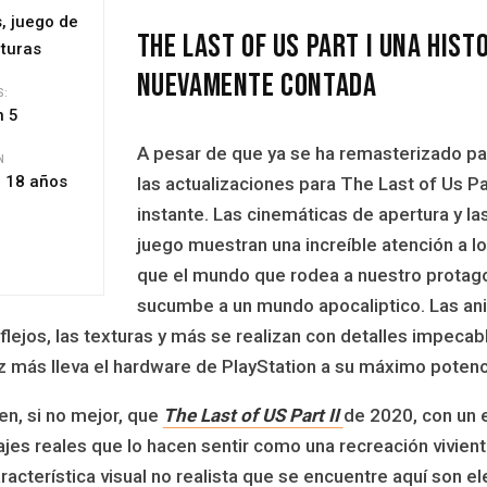
, juego de
The Last of Us Part I Una Hist
nturas
Nuevamente Contada
S:
n 5
A pesar de que ya se ha remasterizado pa
N
 18 años
las actualizaciones para The Last of Us Par
instante. Las cinemáticas de apertura y l
juego muestran una increíble atención a l
que el mundo que rodea a nuestro protago
sucumbe a un mundo apocaliptico. Las ani
reflejos, las texturas y más se realizan con detalles impec
 más lleva el hardware de PlayStation a su máximo potenci
ien, si no mejor, que
The Last of US Part II
de 2020, con un e
es reales que lo hacen sentir como una recreación vivien
acterística visual no realista que se encuentre aquí son e