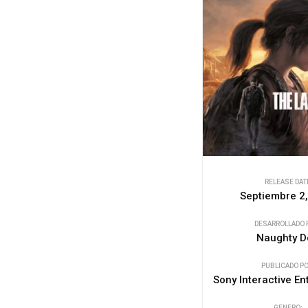
RELEASE DAT
Septiembre 2
DESARROLLADO 
Naughty D
PUBLICADO PO
Sony Interactive En
GENERO: