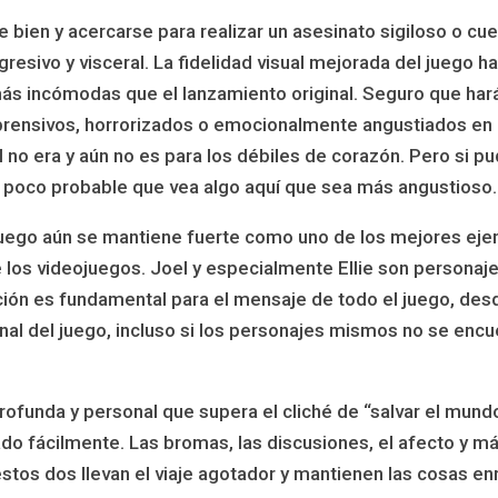
 bien y acercarse para realizar un asesinato sigiloso o cu
resivo y visceral. La fidelidad visual mejorada del juego h
s incómodas que el lanzamiento original. Seguro que har
aprensivos, horrorizados o emocionalmente angustiados 
I no era y aún no es para los débiles de corazón. Pero si p
es poco probable que vea algo aquí que sea más angustioso.
juego aún se mantiene fuerte como uno de los mejores eje
 los videojuegos. Joel y especialmente Ellie son personaj
ción es fundamental para el mensaje de todo el juego, desd
nal del juego, incluso si los personajes mismos no se encu
profunda y personal que supera el cliché de “salvar el mund
do fácilmente. Las bromas, las discusiones, el afecto y m
stos dos llevan el viaje agotador y mantienen las cosas en