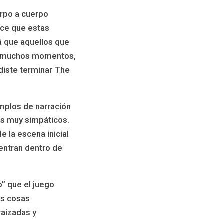
erpo a cuerpo
ace que estas
á que aquellos que
en muchos momentos,
udiste terminar The
mplos de narración
es muy simpáticos.
e la escena inicial
entran dentro de
o” que el juego
ás cosas
raizadas y