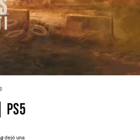
ad
| PS5
og
dejó una