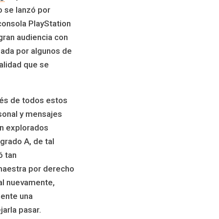
 se lanzó por
consola PlayStation
 gran audiencia con
dada por algunos de
alidad que se
és de todos estos
rsonal y mensajes
on explorados
grado A, de tal
ó tan
maestra por derecho
nal nuevamente,
mente una
arla pasar.