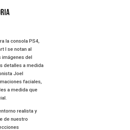
oria
ra la consola PS4,
t I se notan al
as imágenes del
os detalles a medida
nista Joel
maciones faciales,
ables a medida que
al.
ntorno realista y
te de nuestro
lecciones