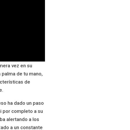
imera vez en su
a palma de tu mano,
cterísticas de
e.
 eso ha dado un paso
si por completo a su
a alertando a los
zado a un constante