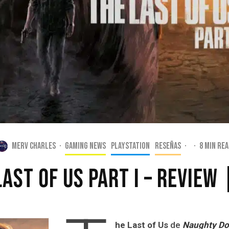
Merv Charles
·
Gaming news
PlayStation
Reseñas
·
·
8 min re
Last of Us Part I – Review 
he Last of Us
de
Naughty D