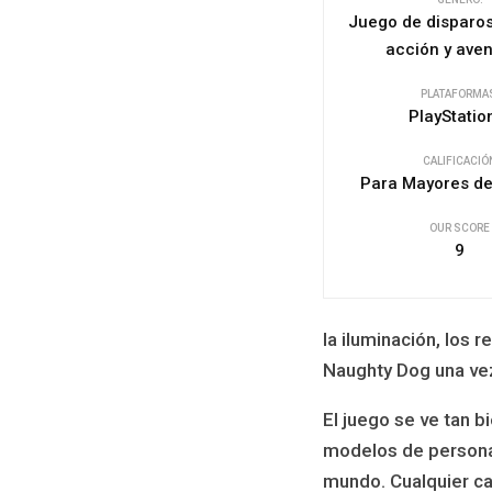
Juego de disparos
acción y ave
PLATAFORMA
PlayStatio
CALIFICACIÓ
Para Mayores de
OUR SCORE
9
la iluminación, los 
Naughty Dog una vez
El juego se ve tan b
modelos de personaj
mundo. Cualquier car