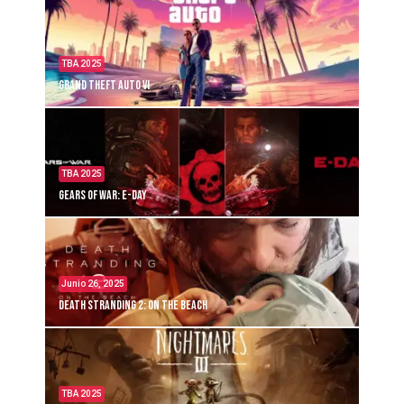
TBA 2025
Grand Theft Auto VI
TBA 2025
Gears of War: E-Day
Junio 26, 2025
Death Stranding 2: On the Beach
TBA 2025