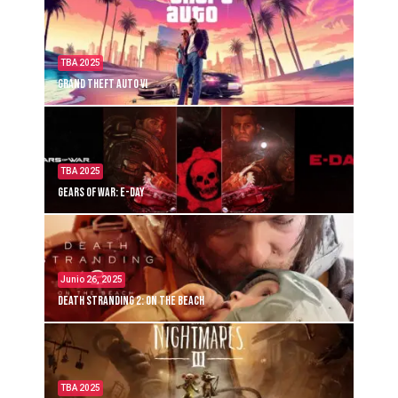
TBA 2025
Grand Theft Auto VI
TBA 2025
Gears of War: E-Day
Junio 26, 2025
Death Stranding 2: On the Beach
TBA 2025