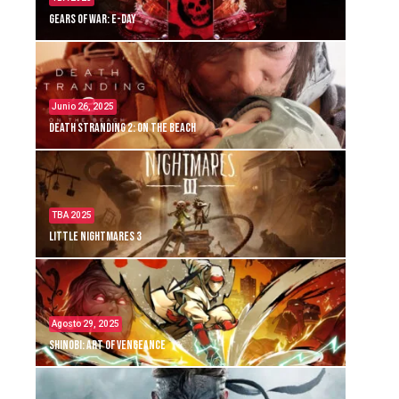
Gears of War: E-Day
Junio 26, 2025
Death Stranding 2: On the Beach
TBA 2025
Little Nightmares 3
Agosto 29, 2025
Shinobi: Art of Vengeance