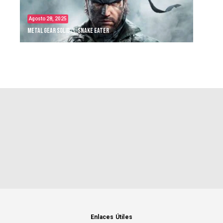
Agosto 28, 2025
Metal Gear Solid Δ: Snake Eater
Enlaces Útiles