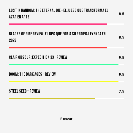
Lost in Random: The Eternal Die – El Juego Que Transforma el
8.5
Azar en Arte
Blades of Fire Review: El RPG Que Forja Su Propia Leyenda en
8.5
2025
Clair Obscur: Expedition 33 – Review
9.5
Doom: The Dark Ages – Review
9.5
Steel Seed – Review
7.5
Buscar