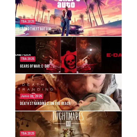
TBA 2025
Grand Theft Auto VI
TBA 2025
Gears of War: E-Day
Junio 26, 2025
Death Stranding 2: On the Beach
TBA 2025