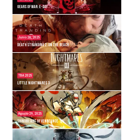
Gears of War: E-Day
Junio 26, 2025
Death Stranding 2: On the Beach
TBA 2025
Little Nightmares 3
Agosto 29, 2025
Shinobi: Art of Vengeance