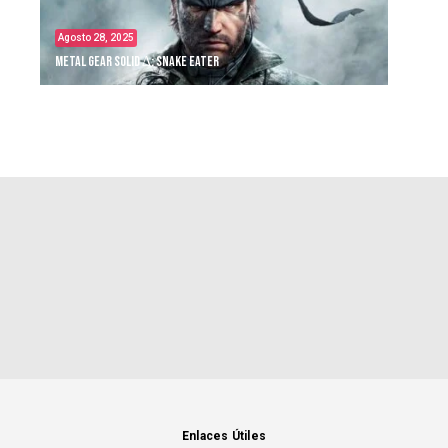
Agosto 28, 2025
Metal Gear Solid Δ: Snake Eater
Enlaces Útiles