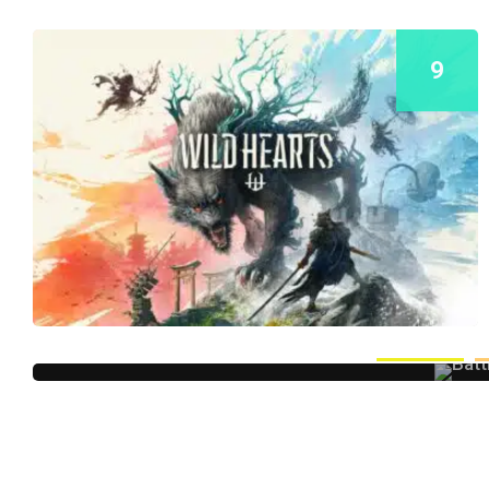
9
Gaming news
R
Battlefield 5 