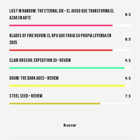
Lost in Random: The Eternal Die – El Juego Que Transforma el
8.5
Azar en Arte
Blades of Fire Review: El RPG Que Forja Su Propia Leyenda en
8.5
2025
Clair Obscur: Expedition 33 – Review
9.5
Doom: The Dark Ages – Review
9.5
Steel Seed – Review
7.5
Buscar