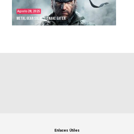
Agosto 28, 2025
Metal Gear Solid Δ: Snake Eater
Enlaces Útiles