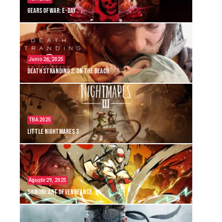
Gears of War: E-Day
Junio 26, 2025
Death Stranding 2: On the Beach
TBA 2025
Little Nightmares 3
Agosto 29, 2025
Shinobi: Art of Vengeance