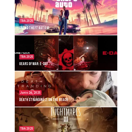
TBA 2025
Grand Theft Auto VI
TBA 2025
Gears of War: E-Day
Junio 26, 2025
Death Stranding 2: On the Beach
TBA 2025