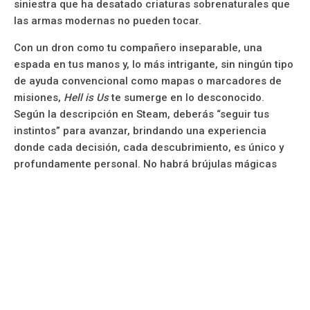
siniestra que ha desatado criaturas sobrenaturales que
las armas modernas no pueden tocar.
Con un dron como tu compañero inseparable, una
espada en tus manos y, lo más intrigante, sin ningún tipo
de ayuda convencional como mapas o marcadores de
misiones,
Hell is Us
te sumerge en lo desconocido.
Según la descripción en Steam, deberás “seguir tus
instintos” para avanzar, brindando una experiencia
donde cada decisión, cada descubrimiento, es único y
profundamente personal. No habrá brújulas mágicas
que te guíen ni indicaciones que faciliten tu travesía.
Estás por tu cuenta.