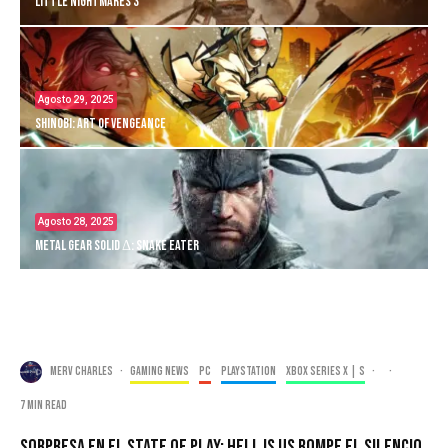
Little Nightmares 3
Agosto 29, 2025
Shinobi: Art of Vengeance
Agosto 28, 2025
Metal Gear Solid Δ: Snake Eater
Merv Charles
·
Gaming news
PC
PlayStation
Xbox Series X | S
·
·
7 min read
Sorpresa en el State of Play: Hell is Us rompe el silencio.