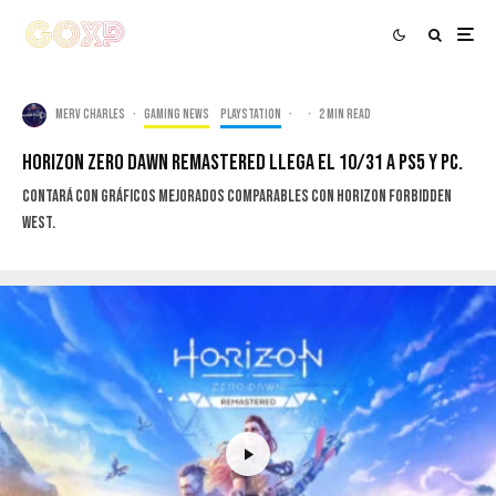
Merv Charles
·
Gaming news
PlayStation
·
·
2 min read
Horizon Zero Dawn Remastered llega el 10/31 a PS5 y PC.
Contará con gráficos mejorados comparables con Horizon Forbidden
West.