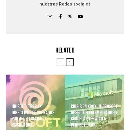
nuestras Redes sociales
Related
Ubisoft: Tres Ex
Crisis en Xbox: Microsoft
Directivos Condenados
despide 9000 empleados y
Por Acoso Sexual y
cancela Everwild &
Psicológico
Perfect Dark