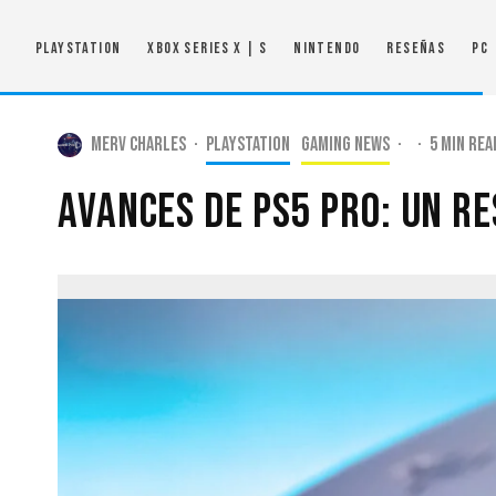
PlayStation
Xbox Series X | S
Nintendo
Reseñas
PC
Merv Charles
·
PlayStation
Gaming news
·
·
5 min rea
Avances de PS5 Pro: Un R