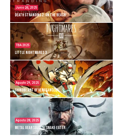
Junio 26, 2025
Death Stranding 2: On the Beach
TBA 2025
Little Nightmares 3
Agosto 29, 2025
Shinobi: Art of Vengeance
Agosto 28, 2025
Metal Gear Solid Δ: Snake Eater