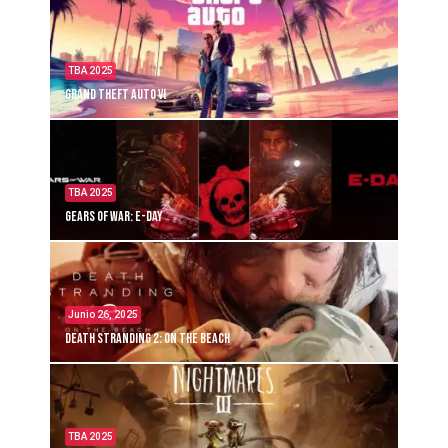
TBA 2025
Grand Theft Auto VI
TBA 2025
Gears of War: E-Day
Junio 26, 2025
Death Stranding 2: On the Beach
TBA 2025