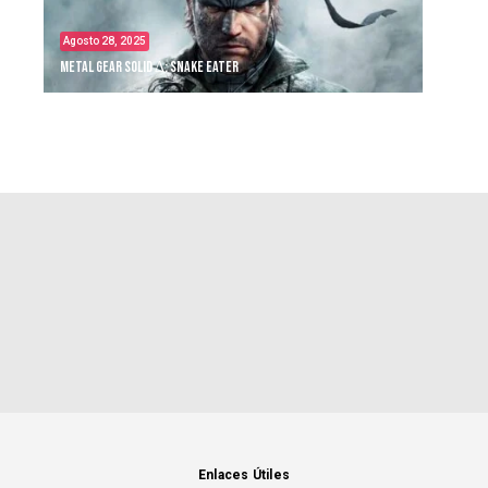
Agosto 28, 2025
Metal Gear Solid Δ: Snake Eater
Enlaces Útiles