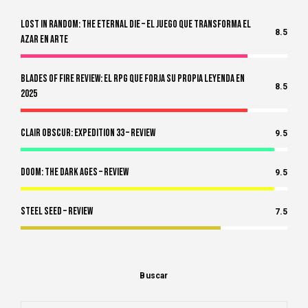
Lost in Random: The Eternal Die – El Juego Que Transforma el
8.5
Azar en Arte
Blades of Fire Review: El RPG Que Forja Su Propia Leyenda en
8.5
2025
Clair Obscur: Expedition 33 – Review
9.5
Doom: The Dark Ages – Review
9.5
Steel Seed – Review
7.5
Buscar