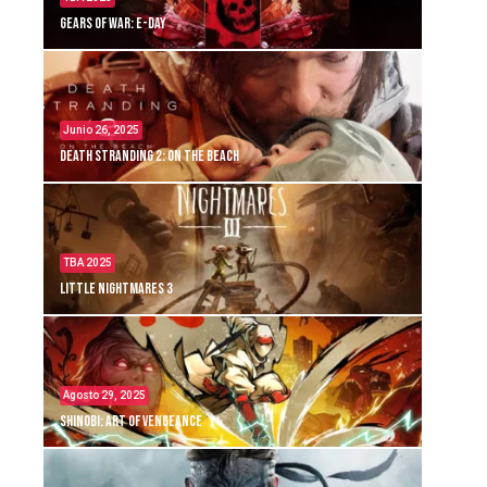
Gears of War: E-Day
Junio 26, 2025
Death Stranding 2: On the Beach
TBA 2025
Little Nightmares 3
Agosto 29, 2025
Shinobi: Art of Vengeance