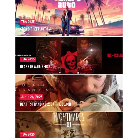
TBA 2025
Grand Theft Auto VI
TBA 2025
Gears of War: E-Day
Junio 26, 2025
Death Stranding 2: On the Beach
TBA 2025