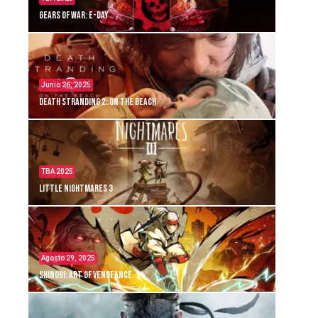
Gears of War: E-Day
Junio 26, 2025
Death Stranding 2: On the Beach
TBA 2025
Little Nightmares 3
Agosto 29, 2025
Shinobi: Art of Vengeance