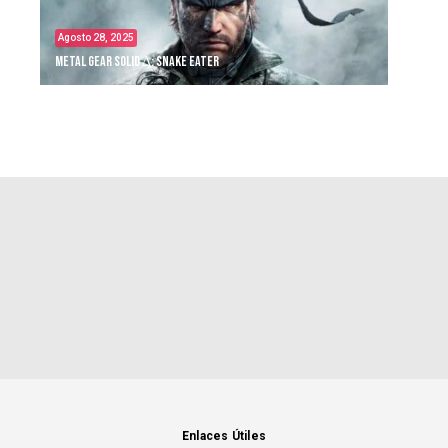
Agosto 28, 2025
Metal Gear Solid Δ: Snake Eater
Enlaces Útiles