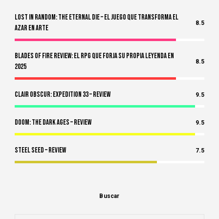
Lost in Random: The Eternal Die – El Juego Que Transforma el
8.5
Azar en Arte
Blades of Fire Review: El RPG Que Forja Su Propia Leyenda en
8.5
2025
Clair Obscur: Expedition 33 – Review
9.5
Doom: The Dark Ages – Review
9.5
Steel Seed – Review
7.5
Buscar