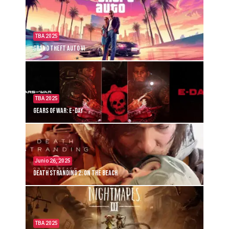
TBA 2025
Grand Theft Auto VI
TBA 2025
Gears of War: E-Day
Junio 26, 2025
Death Stranding 2: On the Beach
TBA 2025