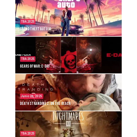
TBA 2025
Grand Theft Auto VI
TBA 2025
Gears of War: E-Day
Junio 26, 2025
Death Stranding 2: On the Beach
TBA 2025