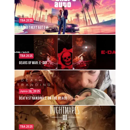
TBA 2025
Grand Theft Auto VI
TBA 2025
Gears of War: E-Day
Junio 26, 2025
Death Stranding 2: On the Beach
TBA 2025