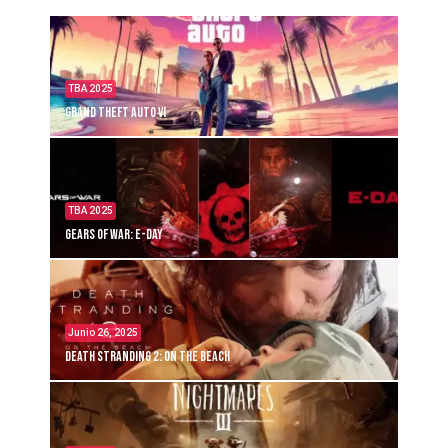
TBA 2025
Grand Theft Auto VI
TBA 2025
Gears of War: E-Day
Junio 26, 2025
Death Stranding 2: On the Beach