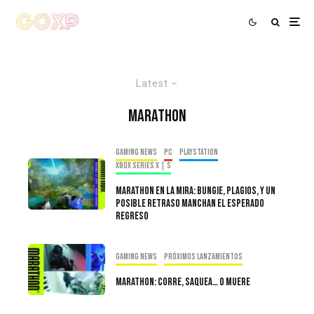
Latest
Marathon
Gaming news
PC
PlayStation
Xbox Series X | S
Marathon En La Mira: Bungie, Plagios, y Un
Posible Retraso Manchan El Esperado
Regreso
Gaming news
Próximos Lanzamientos
Marathon: Corre, saquea… o muere