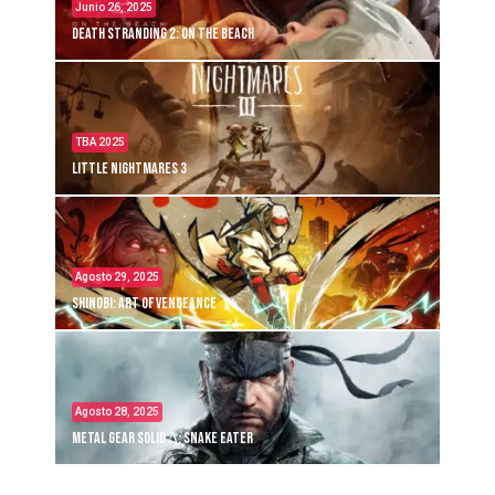
Junio 26, 2025
Death Stranding 2: On the Beach
TBA 2025
Little Nightmares 3
Agosto 29, 2025
Shinobi: Art of Vengeance
Agosto 28, 2025
Metal Gear Solid Δ: Snake Eater