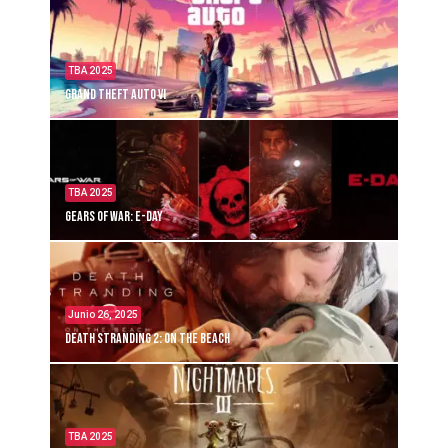
TBA 2025
Grand Theft Auto VI
TBA 2025
Gears of War: E-Day
Junio 26, 2025
Death Stranding 2: On the Beach
TBA 2025