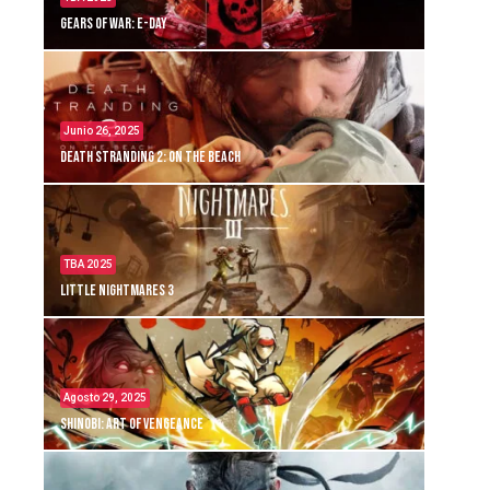
Gears of War: E-Day
Junio 26, 2025
Death Stranding 2: On the Beach
TBA 2025
Little Nightmares 3
Agosto 29, 2025
Shinobi: Art of Vengeance