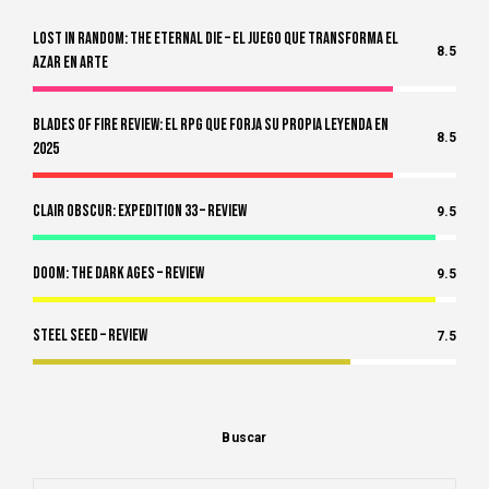
Lost in Random: The Eternal Die – El Juego Que Transforma el
8.5
Azar en Arte
Blades of Fire Review: El RPG Que Forja Su Propia Leyenda en
8.5
2025
Clair Obscur: Expedition 33 – Review
9.5
Doom: The Dark Ages – Review
9.5
Steel Seed – Review
7.5
Buscar