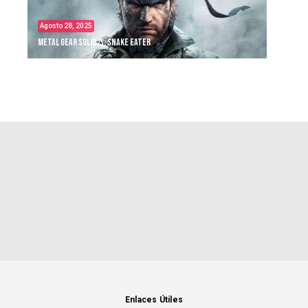
Agosto 28, 2025
Metal Gear Solid Δ: Snake Eater
Enlaces Útiles