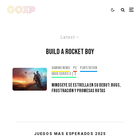
Latest
Build A Rocket Boy
Gaming news
PC
PlayStation
Xbox Series X | S
MindsEye se estrella en su debut: bugs,
frustración y promesas rotas
JUEGOS MAS ESPERADOS 2025