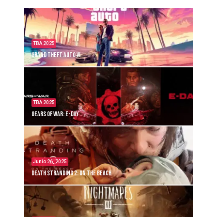
TBA 2025
Grand Theft Auto VI
TBA 2025
Gears of War: E-Day
Junio 26, 2025
Death Stranding 2: On the Beach