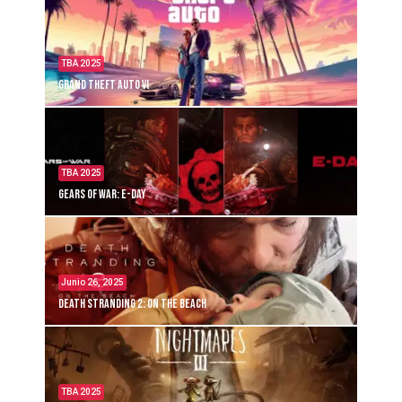
TBA 2025
Grand Theft Auto VI
TBA 2025
Gears of War: E-Day
Junio 26, 2025
Death Stranding 2: On the Beach
TBA 2025