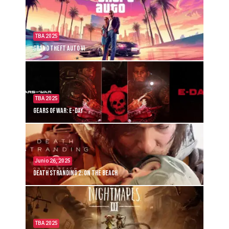
TBA 2025
Grand Theft Auto VI
TBA 2025
Gears of War: E-Day
Junio 26, 2025
Death Stranding 2: On the Beach
TBA 2025