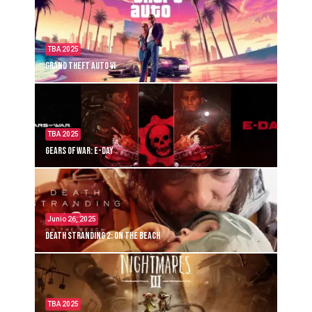
TBA 2025
Grand Theft Auto VI
TBA 2025
Gears of War: E-Day
Junio 26, 2025
Death Stranding 2: On the Beach
TBA 2025