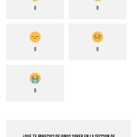
0
0
0
0
0
¿Que Te Parecio? Dejanos saber en la seccion de