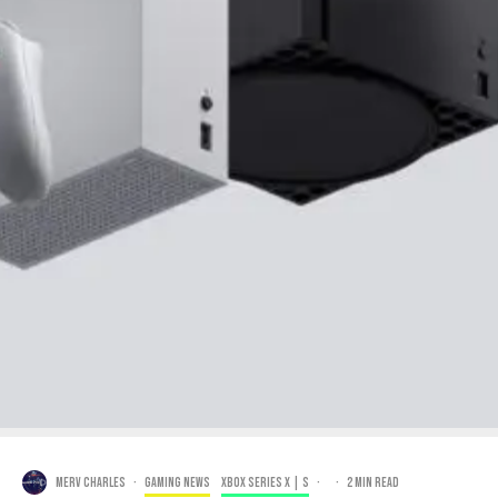
Merv Charles
·
Gaming news
Xbox Series X | S
·
·
2 min read