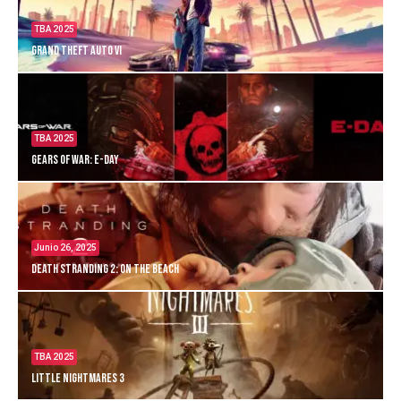
TBA 2025
Grand Theft Auto VI
TBA 2025
Gears of War: E-Day
Junio 26, 2025
Death Stranding 2: On the Beach
TBA 2025
Little Nightmares 3