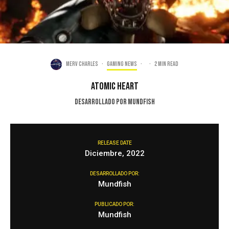
Merv Charles
·
Gaming news
·
·
2 min read
Atomic Heart
Desarrollado por Mundfish
RELEASE DATE
Diciembre, 2022
DESARROLLADO POR:
Mundfish
PUBLICADO POR:
Mundfish