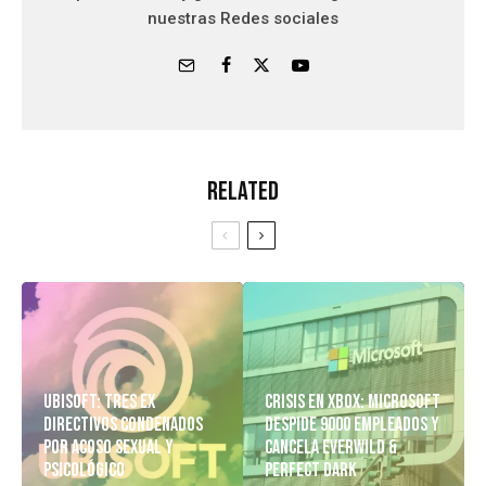
nuestras Redes sociales
Related
Ubisoft: Tres Ex
Crisis en Xbox: Microsoft
Directivos Condenados
despide 9000 empleados y
Por Acoso Sexual y
cancela Everwild &
Psicológico
Perfect Dark