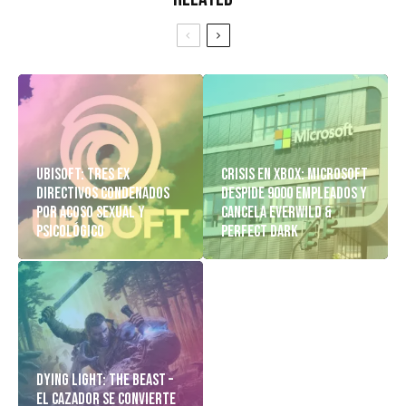
Ubisoft: Tres Ex
Crisis en Xbox: Microsoft
Directivos Condenados
despide 9000 empleados y
Por Acoso Sexual y
cancela Everwild &
Psicológico
Perfect Dark
Dying Light: The Beast –
El cazador Se Convierte