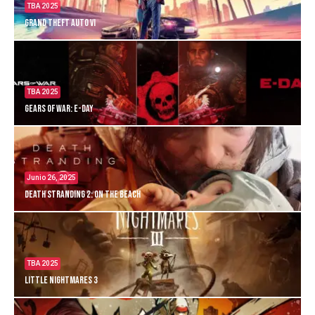
TBA 2025
Grand Theft Auto VI
TBA 2025
Gears of War: E-Day
Junio 26, 2025
Death Stranding 2: On the Beach
TBA 2025
Little Nightmares 3