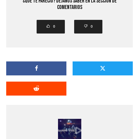
¿Que Te Parecio? Dejanos saber en la seccion de
comentarios
0
0