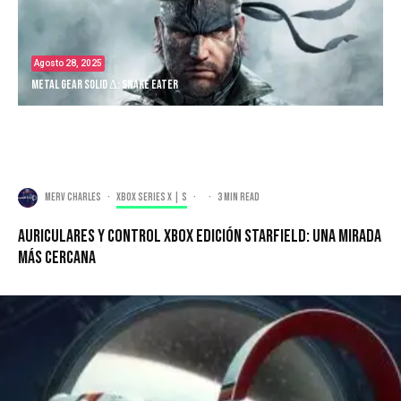
Agosto 28, 2025
Metal Gear Solid Δ: Snake Eater
Merv Charles
·
Xbox Series X | S
·
·
3 min read
Auriculares y Control Xbox Edición Starfield: una mirada
más cercana