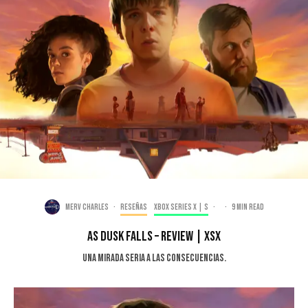
Merv Charles
·
Reseñas
Xbox Series X | S
·
·
9 min read
As Dusk Falls – Review | XSX
Una mirada seria a las consecuencias.