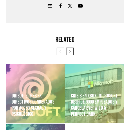
Related
Ubisoft: Tres Ex
Crisis en Xbox: Microsoft
Directivos Condenados
despide 9000 empleados y
Por Acoso Sexual y
cancela Everwild &
Psicológico
Perfect Dark