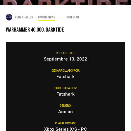
Merv Charles
·
Gaming news
·
·
1 min read
Warhammer 40,000: Darktide
RELEASE DATE
Septiembre 13, 2022
DESARROLLADO POR:
Fatshark
PUBLICADA POR:
Fatshark
GENERO:
Acción
PLATAFORMAS:
Xbox Series X/S - PC