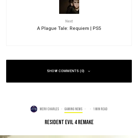
Next
A Plague Tale: Requiem | PS5
SHOW COMMENTS (0)
Merv Charles
·
Gaming news
·
·
1 min read
Resident Evil 4 Remake