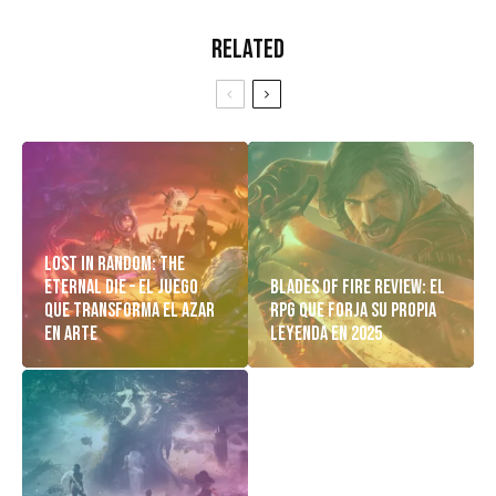
Related
Lost in Random: The
Eternal Die – El Juego
Blades of Fire Review: El
Que Transforma el Azar
RPG Que Forja Su Propia
en Arte
Leyenda en 2025