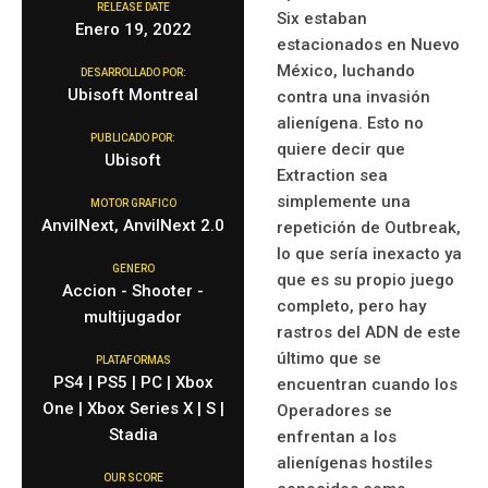
RELEASE DATE
Six estaban
Enero 19, 2022
estacionados en Nuevo
México, luchando
DESARROLLADO POR:
Ubisoft Montreal
contra una invasión
alienígena. Esto no
PUBLICADO POR:
quiere decir que
Ubisoft
Extraction sea
simplemente una
MOTOR GRAFICO
AnvilNext, AnvilNext 2.0
repetición de Outbreak,
lo que sería inexacto ya
GENERO
que es su propio juego
Accion - Shooter -
completo, pero hay
multijugador
rastros del ADN de este
último que se
PLATAFORMAS
PS4 | PS5 | PC | Xbox
encuentran cuando los
One | Xbox Series X | S |
Operadores se
Stadia
enfrentan a los
alienígenas hostiles
OUR SCORE