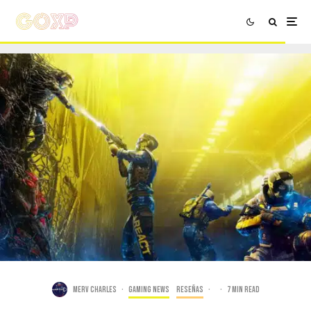
Merv Charles
·
Gaming news
Reseñas
·
·
7 min read