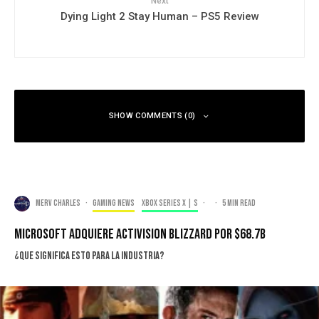
Next
Dying Light 2 Stay Human – PS5 Review
SHOW COMMENTS (0)
Merv Charles
·
Gaming news
Xbox Series X | S
·
·
5 min read
Microsoft Adquiere Activision Blizzard Por $68.7B
¿Que significa esto para la industria?