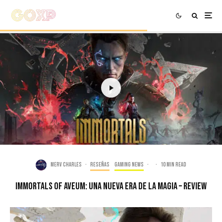
Merv Charles
·
Reseñas
Gaming news
·
·
10 min read
Immortals of Aveum: Una Nueva Era De La Magia – Review