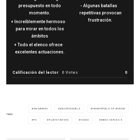
presupuesto en todo
Algunas batallas
momento.
repetitivas provocan
frustración.
Increíblemente hermoso
para mirar en todos los
ámbitos
Todo el elenco ofrece
excelentes actuaciones.
Calificación del lector
0 Votes
0
EA GAMES
EA ORIGINALS
IMMORTALS OF AVEUM
TAGS
PC
PLAYSTATION
VIDEO
XBOX SERIES X