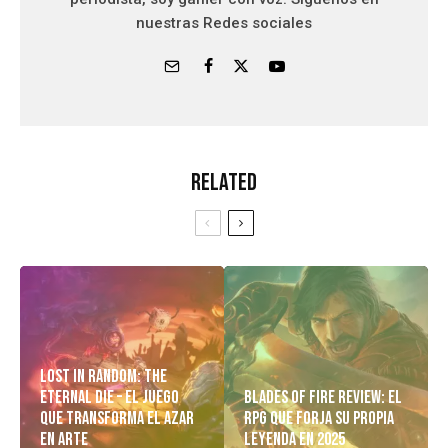
nuestras Redes sociales
Related
Lost in Random: The
Eternal Die – El Juego
Blades of Fire Review: El
Que Transforma el Azar
RPG Que Forja Su Propia
en Arte
Leyenda en 2025