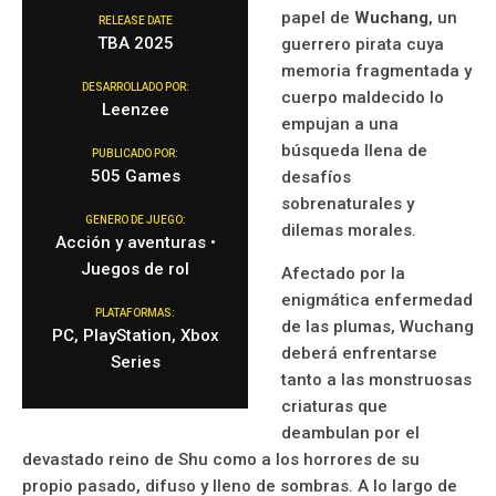
papel de
Wuchang
, un
RELEASE DATE
TBA 2025
guerrero pirata cuya
memoria fragmentada y
DESARROLLADO POR:
cuerpo maldecido lo
Leenzee
empujan a una
búsqueda llena de
PUBLICADO POR:
505 Games
desafíos
sobrenaturales y
GENERO DE JUEGO:
dilemas morales.
Acción y aventuras •
Juegos de rol
Afectado por la
enigmática enfermedad
PLATAFORMAS:
de las plumas, Wuchang
PC, PlayStation, Xbox
deberá enfrentarse
Series
tanto a las monstruosas
criaturas que
deambulan por el
devastado reino de Shu como a los horrores de su
propio pasado, difuso y lleno de sombras. A lo largo de