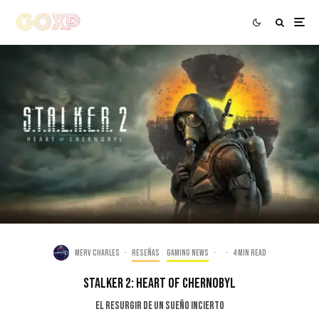
Merv Charles
·
Reseñas
Gaming news
·
·
4 min read
Stalker 2: Heart of Chernobyl
El resurgir de un sueño incierto