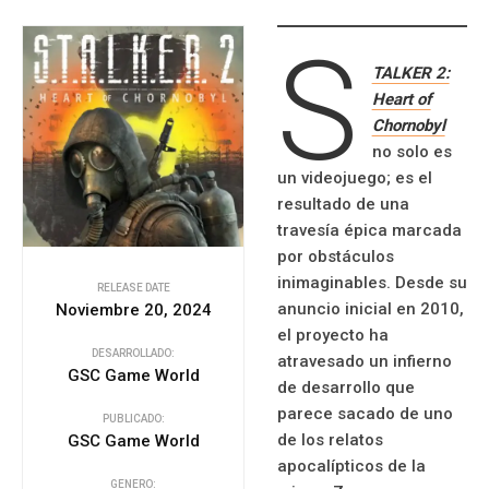
S
TALKER 2:
Heart of
Chornobyl
no solo es
un videojuego; es el
resultado de una
travesía épica marcada
por obstáculos
inimaginables. Desde su
RELEASE DATE
anuncio inicial en 2010,
Noviembre 20, 2024
el proyecto ha
DESARROLLADO:
atravesado un infierno
GSC Game World
de desarrollo que
parece sacado de uno
PUBLICADO:
de los relatos
GSC Game World
apocalípticos de la
GENERO: