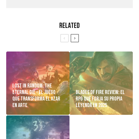
Related
Lost in Random: The
Eternal Die – El Juego
Blades of Fire Review: El
Que Transforma el Azar
RPG Que Forja Su Propia
en Arte
Leyenda en 2025