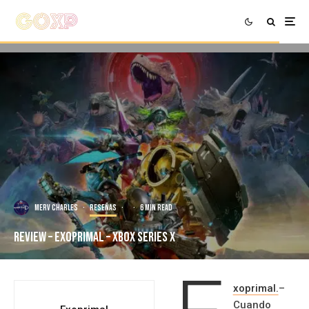
Merv Charles
·
Reseñas
·
·
6 min read
Review – Exoprimal – Xbox Series X
xoprimal.
–
Cuando