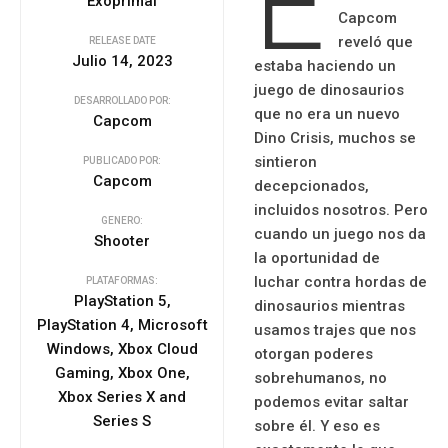
E
Exoprimal
Capcom
reveló que
RELEASE DATE
Julio 14, 2023
estaba haciendo un
juego de dinosaurios
DESARROLLADO POR:
que no era un nuevo
Capcom
Dino Crisis, muchos se
sintieron
PUBLICADO POR:
Capcom
decepcionados,
incluidos nosotros. Pero
GENERO:
cuando un juego nos da
Shooter
la oportunidad de
luchar contra hordas de
PLATAFORMAS:
PlayStation 5,
dinosaurios mientras
PlayStation 4, Microsoft
usamos trajes que nos
Windows, Xbox Cloud
otorgan poderes
Gaming, Xbox One,
sobrehumanos, no
Xbox Series X and
podemos evitar saltar
Series S
sobre él. Y eso es