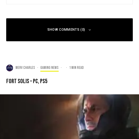
SHOW COMMENTS (0)
Merv Charles
·
Gaming news
·
·
1 min read
Fort Solis – PC, PS5