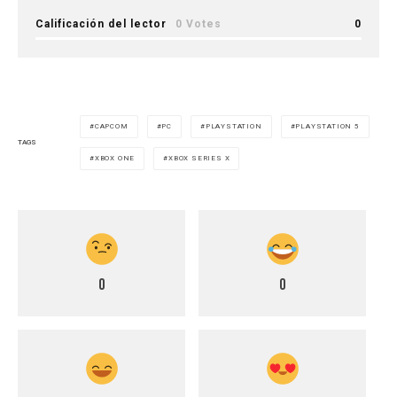
Calificación del lector
0 Votes
0
CAPCOM
PC
PLAYSTATION
PLAYSTATION 5
TAGS
XBOX ONE
XBOX SERIES X
0
0