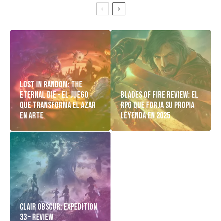
Lost in Random: The
Eternal Die – El Juego
Blades of Fire Review: El
Que Transforma el Azar
RPG Que Forja Su Propia
en Arte
Leyenda en 2025
Clair Obscur: Expedition
33 – Review