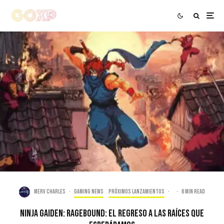
Merv Charles
·
Gaming news
Próximos Lanzamientos
·
·
6 min read
Ninja Gaiden: Ragebound: El Regreso a Las Raíces Que