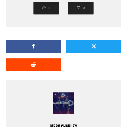
0
0
Merv Charles