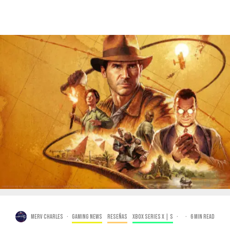
Merv Charles
·
Gaming news
Reseñas
Xbox Series X | S
·
·
6 min read