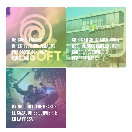
Ubisoft: Tres Ex
Crisis en Xbox: Microsoft
Directivos Condenados
despide 9000 empleados y
Por Acoso Sexual y
cancela Everwild &
Psicológico
Perfect Dark
Dying Light: The Beast –
El cazador Se Convierte
En La Presa